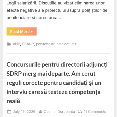
Legii salarizării. Discuțiile au vizat eliminarea unor
mutar
efecte negative ale proiectului asupra polițiștilor de
penitenciare și corectarea…
“FSANP
Read More
»
obține
primele
modificări
,
,
,
,
ANP
FSANP
penitenciar
sindicat
stiri
în
proiectul
Legii
salarizării.
Polițiștii
Concursurile pentru directorii adjuncți
de
penitenciare
nu
SDRP merg mai departe. Am cerut
vor
mai
reguli corecte pentru candidați și un
pierde
suma
tranzitorie
interviu care să testeze competența
la
mutare”
reală
Posted
By
on
July 15, 2026
Cosmin Dorobantu
11 Comments