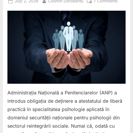
Posted
By
on
BOGDAN
July 2, 2026
Cosmin Dorobantu
7 Comments
BURCU.”
on
ANP
IMPUNE
ILEGAL
ȘI
ABUZIV
O
NOUĂ
CONDIȚ
PROFES
DAR
LASĂ
PSIHOL
SĂ
Administrația Națională a Penitenciarelor (ANP) a
PLĂTE
introdus obligația de deținere a atestatului de liberă
DIN
practică în specialitatea psihologie aplicată în
PROPRI
BUZUNA
domeniul securității naționale pentru psihologii din
sectorul reintegrării sociale. Numai că, odată cu