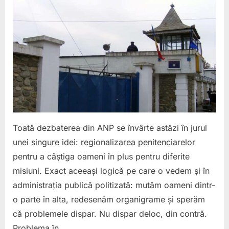
visea
region
în
timp
ce
Poliția
Penite
funcț
cu
logica
secolu
Toată dezbaterea din ANP se învârte astăzi în jurul
trecut
unei singure idei: regionalizarea penitenciarelor
900
pentru a câștiga oameni în plus pentru diferite
de
polițișt
misiuni. Exact aceeași logică pe care o vedem și în
păzes
administrația publică politizată: mutăm oameni dintr-
gardur
o parte în alta, redesenăm organigrame și sperăm
că problemele dispar. Nu dispar deloc, din contră.
Problema în…