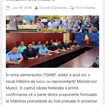
Posted
By
on
July 16, 2026
Cosmin Dorobantu
11 Comments
on
FSAN
obține
primel
modifi
în
proiect
Legii
salariz
Polițiști
de
penite
nu
În urma demersurilor FSANP, astăzi a avut loc o
vor
nouă întâlnire de lucru cu reprezentanții Ministerului
mai
Muncii, în cadrul căreia federația a primit
pierde
suma
confirmarea că o parte dintre propunerile formulate
tranzit
la întâlnirea precedentă au fost preluate în proiectul
la