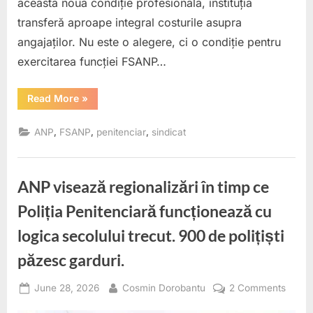
această nouă condiție profesională, instituția
transferă aproape integral costurile asupra
angajaților. Nu este o alegere, ci o condiție pentru
exercitarea funcției FSANP…
“ANP
Read More
»
IMPUNE
ILEGAL
ȘI
,
,
,
ANP
FSANP
penitenciar
sindicat
ABUZIV
O
NOUĂ
CONDIȚIE
PROFESIONALĂ,
ANP visează regionalizări în timp ce
DAR
LASĂ
PSIHOLOGII
Poliția Penitenciară funcționează cu
SĂ
PLĂTEASCĂ
logica secolului trecut. 900 de polițiști
DIN
PROPRIUL
BUZUNAR.”
păzesc garduri.
Posted
By
on
June 28, 2026
Cosmin Dorobantu
2 Comments
on
ANP