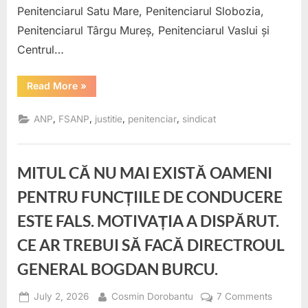
compe
Penitenciarul Satu Mare, Penitenciarul Slobozia,
reală
Penitenciarul Târgu Mureș, Penitenciarul Vaslui și
Centrul…
“Concursurile
Read More
»
pentru
directorii
adjuncți
,
,
,
,
ANP
FSANP
justitie
penitenciar
sindicat
SDRP
merg
mai
departe.
Am
MITUL CĂ NU MAI EXISTĂ OAMENI
cerut
reguli
corecte
PENTRU FUNCȚIILE DE CONDUCERE
pentru
candidați
ESTE FALS. MOTIVAȚIA A DISPĂRUT.
și
un
interviu
CE AR TREBUI SĂ FACĂ DIRECTROUL
care
să
GENERAL BOGDAN BURCU.
testeze
competența
reală”
Posted
By
on
July 2, 2026
Cosmin Dorobantu
7 Comments