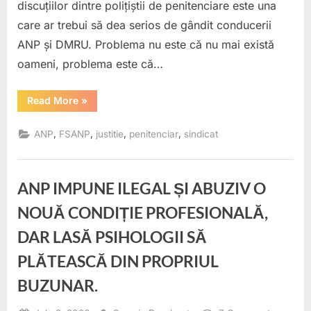
discuțiilor dintre polițiștii de penitenciare este una
DIRECT
care ar trebui să dea serios de gândit conducerii
GENERA
ANP și DMRU. Problema nu este că nu mai există
BOGDA
BURCU.
oameni, problema este că…
“MITUL
Read More
»
CĂ
NU
MAI
,
,
,
,
ANP
FSANP
justitie
penitenciar
sindicat
EXISTĂ
OAMENI
PENTRU
FUNCȚIILE
DE
ANP IMPUNE ILEGAL ȘI ABUZIV O
CONDUCERE
ESTE
FALS.
NOUĂ CONDIȚIE PROFESIONALĂ,
MOTIVAȚIA
A
DAR LASĂ PSIHOLOGII SĂ
DISPĂRUT.
CE
AR
PLĂTEASCĂ DIN PROPRIUL
TREBUI
SĂ
BUZUNAR.
FACĂ
DIRECTROUL
GENERAL