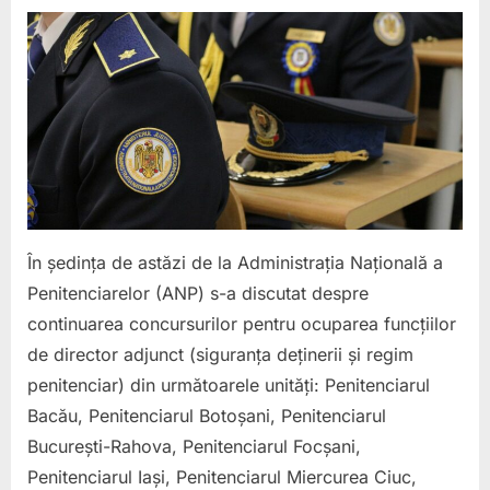
on
Concur
pentru
directo
adjunc
SDRP
merg
mai
depart
Am
cerut
reguli
În ședința de astăzi de la Administrația Națională a
corect
Penitenciarelor (ANP) s-a discutat despre
pentru
continuarea concursurilor pentru ocuparea funcțiilor
candid
de director adjunct (siguranța deținerii și regim
și
un
penitenciar) din următoarele unități: Penitenciarul
intervi
Bacău, Penitenciarul Botoșani, Penitenciarul
care
București-Rahova, Penitenciarul Focșani,
să
Penitenciarul Iași, Penitenciarul Miercurea Ciuc,
testez