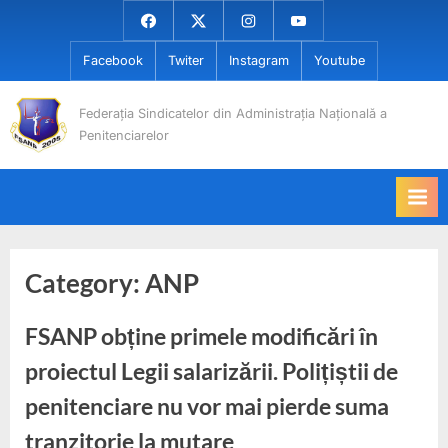
Skip
Facebook
Twiter
Instagram
Youtube
to
Facebook
Twiter
Instagram
Youtube
content
Federația Sindicatelor din Administrația Națională a
Penitenciarelor
Category:
ANP
FSANP obține primele modificări în
proiectul Legii salarizării. Polițiștii de
penitenciare nu vor mai pierde suma
tranzitorie la mutare