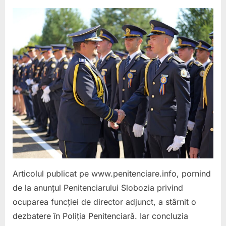
on
MITUL
CĂ
NU
MAI
EXISTĂ
OAMENI
PENTR
FUNCȚI
DE
CONDU
ESTE
FALS.
MOTIVA
A
DISPĂR
Articolul publicat pe www.penitenciare.info, pornind
CE
de la anunțul Penitenciarului Slobozia privind
AR
TREBUI
ocuparea funcției de director adjunct, a stârnit o
SĂ
dezbatere în Poliția Penitenciară. Iar concluzia
FACĂ