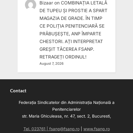
Bizaar
on
COMBINAȚIA LETALĂ
DE TUPEU ȘI PROSTIE A SPART
MAGAZIA DE GRADE. ÎN TIMP
CE POLIȚIA PENITENCIARĂ SE
PRĂBUȘEȘTE, ANP ÎMPARTE
CHESTORI. AȚI INTERPRETAT
GREȘIT TĂCEREA FSANP.
RETRAGEȚI ORDINUL!
August 7, 2026
Contact
Federația Sindicatelor din Administrația Națională a
Penitenciarelor
str. Maria Ghiculeasa, nr. 47, sect. 2, Bucuresti,
Tel. 023761 |
fsanp@fsanp.ro
|
www.fsanp.ro