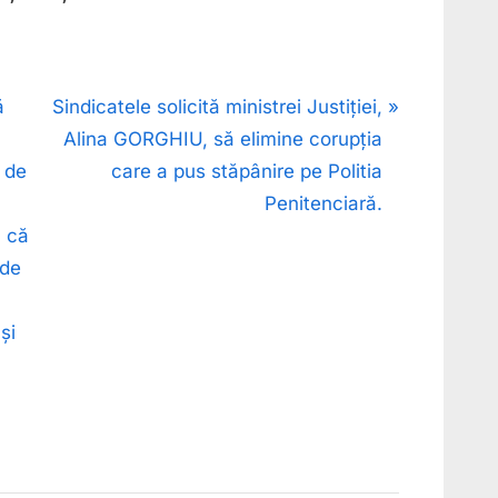
N
ă
Sindicatele solicită ministrei Justiției,
e
Alina GORGHIU, să elimine corupția
x
 de
care a pus stăpânire pe Politia
t
Penitenciară.
P
ă că
o
 de
s
t
și
: