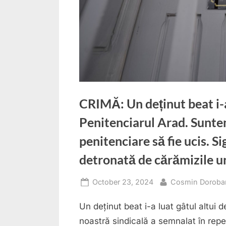
CRIMĂ: Un deținut beat i-a 
Penitenciarul Arad. Suntem
penitenciare să fie ucis. S
detronată de cărămizile un
Posted
By
October 23, 2024
Cosmin Doroba
on
Un deținut beat i-a luat gâtul altui 
noastră sindicală a semnalat în repe