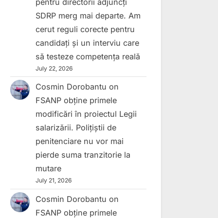
pentru directorii adjuncți
SDRP merg mai departe. Am
cerut reguli corecte pentru
candidați și un interviu care
să testeze competența reală
July 22, 2026
Cosmin Dorobantu
on
FSANP obține primele
modificări în proiectul Legii
salarizării. Polițiștii de
penitenciare nu vor mai
pierde suma tranzitorie la
mutare
July 21, 2026
Cosmin Dorobantu
on
FSANP obține primele