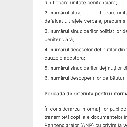
din fiecare unitate penitenciară;
numărul
ultrajelor
din fiecare unit
defalcat ultrajele
verbale
, precum ș
numărul
sinuciderilor
polițiștilor 
penitenciară;
numărul
deceselor
deținuților din
cauzele
acestora;
numărul
sinuciderilor
deținuților d
numărul
descoperirilor de băuturi
Perioada de referință pentru informaț
În considerarea informațiilor public
transmiteți
copii
ale
documentelor
în
Penitenciarelor (ANP) cu privire la
v