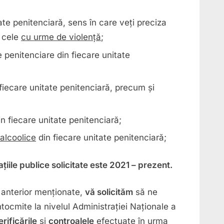
ate penitenciară, sens în care veți preciza
i cele
cu urme de violență
;
de penitenciare din fiecare unitate
 fiecare unitate penitenciară, precum și
in fiecare unitate penitenciară;
 alcoolice
din fiecare unitate penitenciară;
iile publice solicitate este 2021 – prezent.
e anterior menționate,
vă solicităm
să ne
tocmite la nivelul Administrației Naționale a
erificările
și
controalele
efectuate în urma