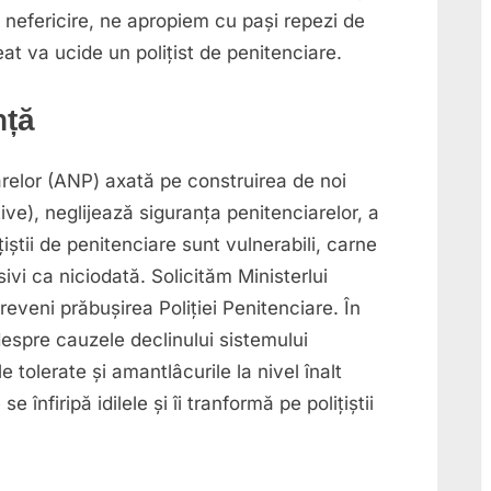
beat
n nefericire, ne apropiem cu pași repezi de
i-
at va ucide un polițist de penitenciare.
a
tăiat
nță
gâtul
altui
deținut
arelor (ANP) axată pe construirea de noi
în
ctive), neglijează siguranța penitenciarelor, a
Penitenciarul
ițiștii de penitenciare sunt vulnerabili, carne
Arad.
sivi ca niciodată. Solicităm Ministerlui
Suntem
reveni prăbușirea Poliției Penitenciare. În
la
espre cauzele declinului sistemului
un
pas
 tolerate și amantlâcurile la nivel înalt
ca
 înfiripă idilele și îi tranformă pe polițiștii
un
polițist
de