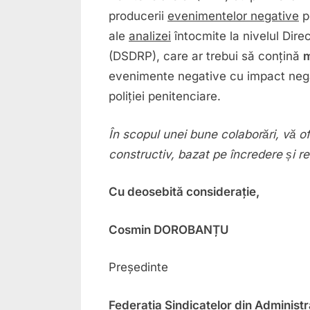
producerii
evenimentelor negative
pe
ale
analizei
întocmite la nivelul Dire
(DSDRP), care ar trebui să conțină
m
evenimente negative cu impact negat
poliției penitenciare.
În scopul unei bune colaborări, vă 
constructiv, bazat pe încredere și r
Cu deosebită considerație,
Cosmin DOROBANȚU
Președinte
Federația Sindicatelor din Administr