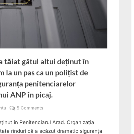
tăiat gâtul altui deținut în
 la un pas ca un polițist de
iguranța penitenciarelor
ui ANP în picaj.
on
ntu
5 Comments
CRIMĂ:
deținut în Penitenciarul Arad. Organizația
Un
deținut
tate rînduri că a scăzut dramatic siguranța