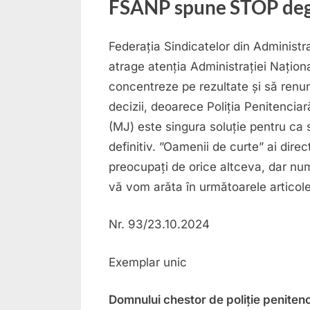
FSANP spune STOP deg
Federația Sindicatelor din Administr
atrage atenția Administrației Națion
concentreze pe rezultate și să renun
decizii, deoarece Poliția Penitenciară
(MJ) este singura soluție pentru ca
definitiv. ”Oamenii de curte” ai dir
preocupați de orice altceva, dar nu
vă vom arăta în următoarele articole
Nr. 93/23.10.2024
Exemplar unic
Domnului chestor de poliție penite