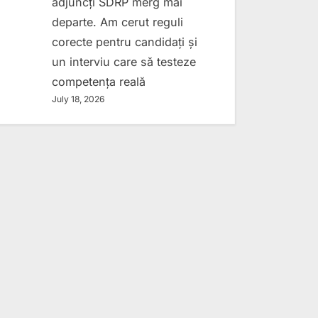
adjuncți SDRP merg mai
departe. Am cerut reguli
corecte pentru candidați și
un interviu care să testeze
competența reală
July 18, 2026