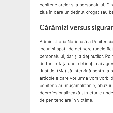
penitenciarelor și a personalului. Di
ziua în care un deținut drogat sau be
Cărămizi versus sigura
Administrația Națională a Penitenci
locuri și spații de deținere (unele fi
personalului, dar și a deținuților. Pol
de tun in fața unor deținuți mai agre
Justiției (MJ) să intervină pentru a p
articolele care vor urma vom vorbi d
penitenciar: mușamalizările, abuzurile
deprofesionalizează structurile unde se
de penitenciare în victime.