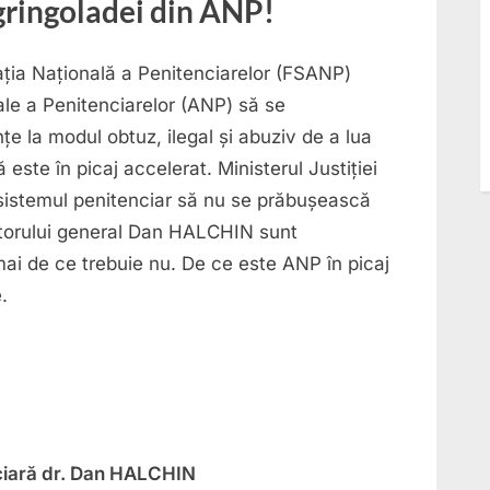
ringoladei din ANP!
penitenciare
să
fie
ația Națională a Penitenciarelor (FSANP)
ucis.
ale a Penitenciarelor (ANP) să se
Siguranța
țe la modul obtuz, ilegal și abuziv de a lua
penitenciarelor
 este în picaj accelerat. Ministerul Justiției
detronată
 sistemul penitenciar să nu se prăbușească
de
ectorului general Dan HALCHIN sunt
cărămizile
unui
mai de ce trebuie nu. De ce este ANP în picaj
ANP
.
în
picaj.
nciară dr. Dan HALCHIN