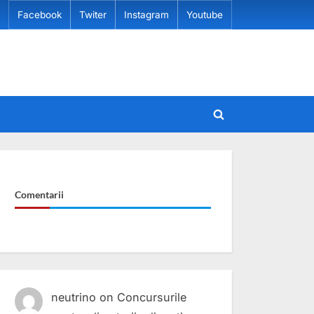
Facebook
Twiter
Instagram
Youtube
Toggle
search
form
Comentarii
neutrino
on
Concursurile