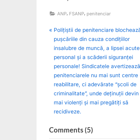
,
,
ANP
FSANP
penitenciar
Post
P
Polițiștii de penitenciare blocheaz
r
pușcăriile din cauza condițiilor
navigation
e
insalubre de muncă, a lipsei acute
v
personal și a scăderii siguranței
i
personale! Sindicatele avertizeaz
o
penitenciarele nu mai sunt centre
u
reabilitare, ci adevărate “școli de
s
criminalitate”, unde deținuții devin 
P
mai violenți și mai pregătiți să
o
recidiveze.
s
on
Comments
(5)
t
:
“CRIMĂ: