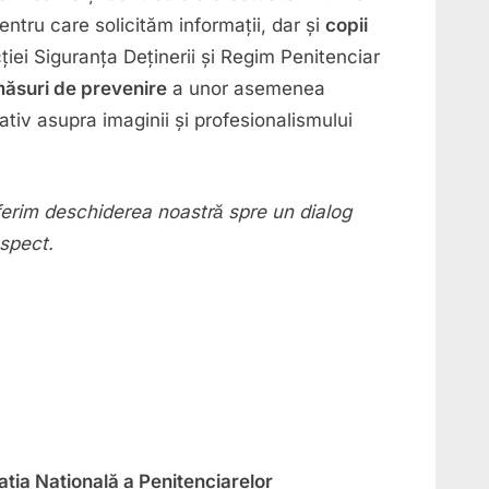
ntru care solicităm informații, dar și
copii
cției Siguranța Deținerii și Regim Penitenciar
ăsuri de prevenire
a unor asemenea
iv asupra imaginii și profesionalismului
oferim deschiderea noastră spre un dialog
espect.
ația Națională a Penitenciarelor