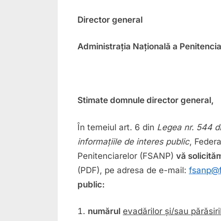
Director general
Administra
ția Națională a Penitencia
Stimate domnule director general,
În temeiul art. 6 din
Legea nr. 544 di
informațiile de interes public
, Federa
Penitenciarelor (FSANP)
vă solicit
(PDF), pe adresa de e-mail:
fsanp@f
public:
numărul
evadărilor și/sau părăsir