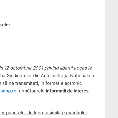
relor
n 12 octombrie 2001 privind liberul acces la
ția Sindicatelor din Administrația Națională a
ăm
să ne transmiteți, în format electronic
sanp.ro
, următoarele
informații de interes
ilor punctelor de lucru asimilate evadărilor