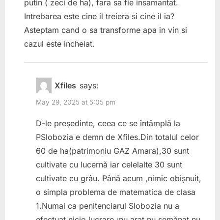
putin ( zeci de ha), fara sa fie insamantat.
Intrebarea este cine il treiera si cine il ia?
Asteptam cand o sa transforme apa in vin si
cazul este incheiat.
Xfiles
says:
May 29, 2025 at 5:05 pm
D-le președinte, ceea ce se întâmplă la
PSlobozia e demn de Xfiles.Din totalul celor
60 de ha(patrimoniu GAZ Amara),30 sunt
cultivate cu lucernă iar celelalte 30 sunt
cultivate cu grâu. Până acum ,nimic obișnuit,
o simpla problema de matematica de clasa
1.Numai ca penitenciarul Slobozia nu a
efectuat nicio lucrare :nu arat,nu semănat,nu