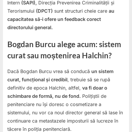
Intern
(SAPI),
Direcția Prevenirea Criminalității și
Terorismului
(DPCT)
sunt structuri cheie care
au
capacitatea să-i ofere un feedback corect
directorului general.
Bogdan Burcu alege acum: sistem
curat sau moștenirea Halchin?
Dacă Bogdan Burcu vrea să conducă
un sistem
curat, funcțional și credibil
, trebuie să se rupă
definitiv de epoca Halchin, altfel,
va fi doar o
schimbare de formă, nu de fond.
Polițiștii de
penitenciare nu își doresc o cosmetizare a
sistemului, nu vor ca noul director general să lase în
continuare ca metastazele imposturii să lucreze în
tăcere în poliția penitenciară.