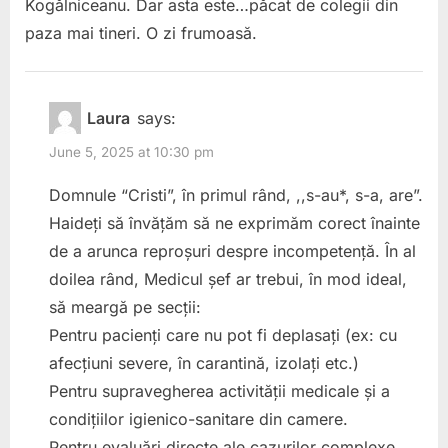
Kogălniceanu. Dar asta este…păcat de colegii din
paza mai tineri. O zi frumoasă.
Laura
says:
June 5, 2025 at 10:30 pm
Domnule “Cristi”, în primul rând, ,,s-au*, s-a, are”.
Haideți să învățăm să ne exprimăm corect înainte
de a arunca reproșuri despre incompetență. În al
doilea rând, Medicul șef ar trebui, în mod ideal,
să meargă pe secții:
Pentru pacienți care nu pot fi deplasați (ex: cu
afecțiuni severe, în carantină, izolați etc.)
Pentru supravegherea activității medicale și a
condițiilor igienico-sanitare din camere.
Pentru evaluări directe ale cazurilor complexe