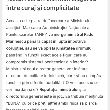
între curaj și complicitate
Aceasta este piatra de încercare a Ministerului
Justiției (MJ) sau a Administrației Naționale a
Penitenciarelor (ANP):
va merge ministrul Radu
Marinescu până la capăt în lupta împotriva
corupției, sau se va opri la jumătatea drumului
,
păstrând în funcții exact acele figuri care au
compromis sistemul penitenciar din interior?
Ministrul si noul director general vor înlătura
directorii de calitate îndoielnică, care și-au cumpărat
funcțiile prin diferite modalități? O vor face sau se
vor murdări și ei?
Reputația ministrului și a
directorului general este în joc.
Ea trebuie menținută
“BUNĂ” cu orice preț, altfel
a
mbii
riscă să piardă