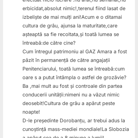
erbicidat,absolut nimic!,terenul fiind lasat de
izbeliște de mai mulți ani!Acum e o ditamai
cultura de grâu, ajunsa la maturitate,care
așteaptă sa fie recoltata,și toată lumea se
întreabă:de către cine?
Cum întregul patrimoniu al GAZ Amara a fost
păzit în permanență de către angajații
Penitenciarului, toată lumea se întreabă:cum
oare s a putut întâmpla o astfel de grozăvie?
Ba ,mai mult au fost și controale din partea
conducerii unității:nimeni nu a văzut nimic
deosebit!Cultura de grâu a apărut peste
noapte!
D-le președinte Dorobanțu, ar trebui adus la
cunoștință mass-mediei mondiale!La Slobozia
a apărut cea de a 8 minune a lumii!