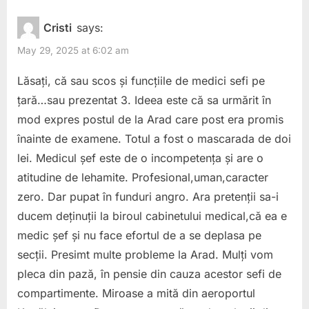
Cristi
says:
May 29, 2025 at 6:02 am
Lăsați, că sau scos și funcțiile de medici sefi pe
țară…sau prezentat 3. Ideea este că sa urmărit în
mod expres postul de la Arad care post era promis
înainte de examene. Totul a fost o mascarada de doi
lei. Medicul șef este de o incompetența și are o
atitudine de lehamite. Profesional,uman,caracter
zero. Dar pupat în funduri angro. Ara pretenții sa-i
ducem deținuții la biroul cabinetului medical,că ea e
medic șef și nu face efortul de a se deplasa pe
secții. Presimt multe probleme la Arad. Mulți vom
pleca din pază, în pensie din cauza acestor sefi de
compartimente. Miroase a mită din aeroportul