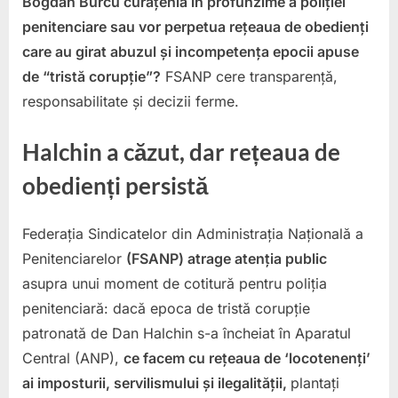
Bogdan Burcu curățenia în profunzime a poliției
fața
penitenciare sau vor perpetua rețeaua de obedienți
unei
care au girat abuzul și incompetența epocii apuse
deciz
de “tristă corupție”?
FSANP cere transparență,
cheie
cons
responsabilitate și decizii ferme.
refo
sau
Halchin a căzut, dar rețeaua de
recic
impos
obedienți persistă
în
funcți
Federația Sindicatelor din Administrația Națională a
de
Penitenciarelor
(FSANP) atrage atenția public
direct
de
asupra unui moment de cotitură pentru poliția
pușcă
penitenciară: dacă epoca de tristă corupție
patronată de Dan Halchin s-a încheiat în Aparatul
Central (ANP),
ce facem cu rețeaua de ‘locotenenți’
ai imposturii, servilismului și ilegalității,
plantați