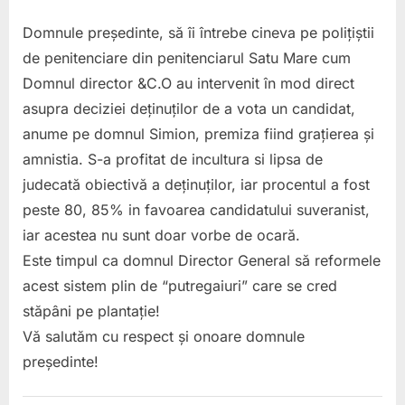
și
:
Domnule președinte, să îi întrebe cineva pe polițiștii
directorul
de penitenciare din penitenciarul Satu Mare cum
general
Domnul director &C.O au intervenit în mod direct
Bogdan
asupra deciziei deținuților de a vota un candidat,
Burcu
anume pe domnul Simion, premiza fiind grațierea și
în
amnistia. S-a profitat de incultura si lipsa de
fața
judecată obiectivă a deținuților, iar procentul a fost
unei
peste 80, 85% in favoarea candidatului suveranist,
decizii-
iar acestea nu sunt doar vorbe de ocară.
cheie:
Este timpul ca domnul Director General să reformele
consolidează
acest sistem plin de “putregaiuri” care se cred
stăpâni pe plantație!
reforma
Vă salutăm cu respect și onoare domnule
sau
președinte!
reciclează
impostura