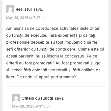
în
Realistul
says:
funcțiile
May 28, 2025 at 7:47 pm
de
Am ajuns să ne coordoneze activitatea niște ofițeri
directori
cu funcții de execuție. Fără experiență și calități
de
profesionale deosebite au fost împuteniciți să fie
pușcării.”
șefi ofițerilor cu funcții de conducere. Culme este că
acești parveniți nu se înscriu la concursuri. Pe ce
criterii au fost promovați? Au fost promovați slugoii
și lacheii fără coloană vertebrală și fără abilități de
lider. De unde să apară performanța?
Ofiterii cu functii
says:
May 28, 2025 at 9:13 pm