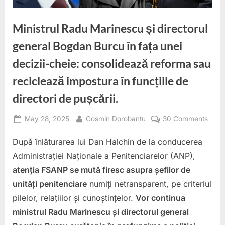
Ministrul Radu Marinescu și directorul
general Bogdan Burcu în fața unei
decizii-cheie: consolidează reforma sau
reciclează impostura în funcțiile de
directori de pușcării.
Posted
By
on
May 28, 2025
Cosmin Dorobantu
30 Comments
on
Minis
După înlăturarea lui Dan Halchin de la conducerea
Radu
Mari
Administrației Naționale a Penitenciarelor (ANP),
și
atenția FSANP se mută firesc asupra șefilor de
direc
unități penitenciare
numiți netransparent, pe criteriul
gener
pilelor, relațiilor și cunoștințelor.
Vor continua
Bogd
Burc
ministrul Radu Marinescu și directorul general
în