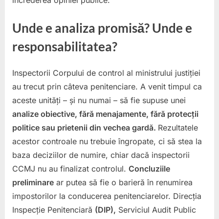
încrederea opiniei publice.
Unde e analiza promisă? Unde e
responsabilitatea?
Inspectorii Corpului de control al ministrului justiției
au trecut prin câteva penitenciare. A venit timpul ca
aceste unități – și nu numai – să fie supuse unei
analize obiective, fără menajamente, fără protecții
politice sau prietenii din vechea gardă.
Rezultatele
acestor controale nu trebuie îngropate, ci să stea la
baza deciziilor de numire, chiar dacă inspectorii
CCMJ nu au finalizat controlul.
Concluziile
preliminare
ar putea să fie o barieră în renumirea
impostorilor la conducerea penitenciarelor. Direcția
Inspecție Penitenciară
(DIP),
Serviciul Audit Public