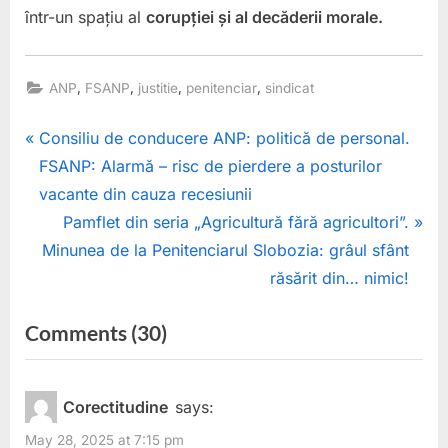
într-un spațiu al
corupției și al decăderii morale.
,
,
,
,
ANP
FSANP
justitie
penitenciar
sindicat
Post
P
Consiliu de conducere ANP: politică de personal.
r
FSANP: Alarmă – risc de pierdere a posturilor
navigation
e
vacante din cauza recesiunii
v
N
Pamflet din seria „Agricultură fără agricultori”.
i
e
Minunea de la Penitenciarul Slobozia: grâul sfânt
o
x
răsărit din… nimic!
u
t
on
Comments
(30)
s
P
“Ministrul
P
o
o
s
Radu
Corectitudine
says:
s
t
Marinescu
May 28, 2025 at 7:15 pm
t
: