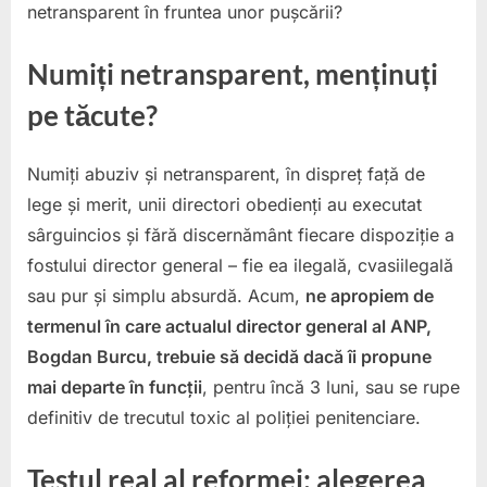
netransparent în fruntea unor pușcării?
Numiți netransparent, menținuți
pe tăcute?
Numiți abuziv și netransparent, în dispreț față de
lege și merit, unii directori obedienți au executat
sârguincios și fără discernământ fiecare dispoziție a
fostului director general – fie ea ilegală, cvasiilegală
sau pur și simplu absurdă. Acum,
ne apropiem de
termenul în care actualul director general al ANP,
Bogdan Burcu, trebuie să decidă dacă îi propune
mai departe în funcții
, pentru încă 3 luni, sau se rupe
definitiv de trecutul toxic al poliției penitenciare.
Testul real al reformei: alegerea