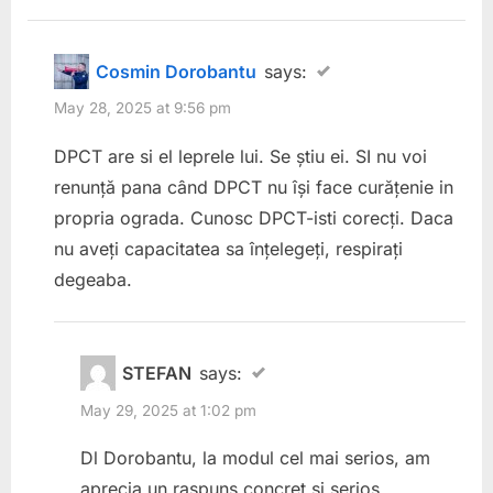
Cosmin Dorobantu
says:
May 28, 2025 at 9:56 pm
DPCT are si el leprele lui. Se știu ei. SI nu voi
renunță pana când DPCT nu își face curățenie in
propria ograda. Cunosc DPCT-isti corecți. Daca
nu aveți capacitatea sa înțelegeți, respirați
degeaba.
STEFAN
says:
May 29, 2025 at 1:02 pm
Dl Dorobantu, la modul cel mai serios, am
aprecia un raspuns concret si serios.