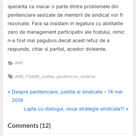
speranta ca macar o parte dintre problemele din
penitenciare sesizate de membrii de sindicat vor fi
rezolvate. Fara sa insistam in legatura cu abilitatile
zero de management participativ ale fostului, nimic
n-a fost mai pagubos decat acest refuz de a
raspunde, chiar si partial, acestor doleante.
ANP
Tags:
,
,
,
,
ANP
FSANP
justitie
penitenciar
sindicat
Post
P
Despre penitenciare, justitie si sindicate – 14 mai
r
2019
navigation
e
N
Lupta cu dialogul, noua strategie sindicala?!
v
e
on
Comments
(12)
i
x
“ANP,
o
t