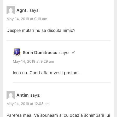
u
P
consiliu
Agnt.
says:
s
o
de
May 14, 2019 at 9:19 am
P
s
conducere
o
t
Despre mutari nu se discuta nimic?
in
s
:
17
t
mai
:
Sorin Dumitrascu
says:
2019”
May 14, 2019 at 9:29 am
Inca nu. Cand aflam vesti postam.
Antim
says:
May 14, 2019 at 12:08 pm
Parerea mea. Va spuneam si cu ocazia schimbarii lui