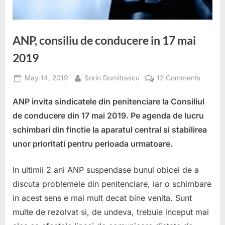
ANP, consiliu de conducere in 17 mai
2019
Posted
By
on
May 14, 2019
Sorin Dumitrascu
12 Comments
on
ANP,
ANP invita sindicatele din penitenciare la Consiliul
consiliu
de
de conducere din 17 mai 2019. Pe agenda de lucru
conduc
schimbari din finctie la aparatul central si stabilirea
in
unor prioritati pentru perioada urmatoare.
17
mai
In ultimii 2 ani ANP suspendase bunul obicei de a
2019
discuta problemele din penitenciare, iar o schimbare
in acest sens e mai mult decat bine venita. Sunt
multe de rezolvat si, de undeva, trebuie inceput mai