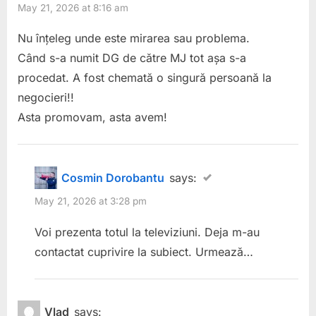
May 21, 2026 at 8:16 am
directorului
Nu înțeleg unde este mirarea sau problema.
general
Când s-a numit DG de către MJ tot așa s-a
pentru
procedat. A fost chemată o singură persoană la
Penitenciarul
negocieri!!
Dej.
Asta promovam, asta avem!
Un
mandat
nou,
Cosmin Dorobantu
says:
o
May 21, 2026 at 3:28 pm
întrebare
Voi prezenta totul la televiziuni. Deja m-au
veche:
contactat cuprivire la subiect. Urmează…
cine
ajunge
director,
Vlad
says: