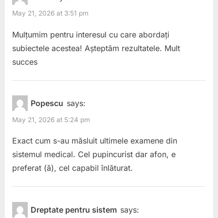
cum
May 21, 2026 at 3:51 pm
și
Mulțumim pentru interesul cu care abordați
de
subiectele acestea! Așteptăm rezultatele. Mult
ce?”
succes
Popescu
says:
May 21, 2026 at 5:24 pm
Exact cum s-au măsluit ultimele examene din
sistemul medical. Cel pupincurist dar afon, e
preferat (ă), cel capabil înlăturat.
Dreptate pentru sistem
says: