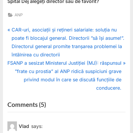
Spital Dej alegeți director sau de favorit?
ANP
Post
P
CAR-uri, asociații și rețineri salariale: soluția nu
r
poate fi blocajul general. Directorii ”să își asume!”.
navigation
e
Directorul general promite tranșarea problemei la
v
întâlnirea cu directorii
N
i
FSANP a sesizat Ministerul Justiției (MJ): răspunsul
e
o
”frate cu prostia” al ANP ridică suspiciuni grave
x
u
privind modul în care se discută funcțiile de
t
s
conducere.
P
P
on
Comments
(5)
o
o
“Casting
s
s
t
t
în
Vlad
says:
:
:
biroul