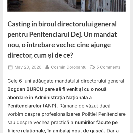
Casting în biroul directorului general
pentru Penitenciarul Dej. Un mandat
nou, o întrebare veche: cine ajunge
director, cum și de ce?
Posted
By
on
May 20, 2026
Cosmin Dorobantu
5 Comments
on
Castin
Cele 6 luni adăugate mandatului directorului general
în
biroul
Bogdan BURCU pare să fi venit și cu o nouă
directo
abordare în Administrația Națională a
genera
Penitenciarelor (ANP).
Rămâne de văzut dacă
pentru
vorbim despre profesionalizarea Poliției Penitenciare
Penite
Dej.
sau despre vechea practică a
numirilor făcute pe
Un
filiere relaționale, în ambalaj nou, de gașcă.
Dar a