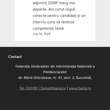
adjuncți SDRP merg mai
departe. Am cerut reguli
corecte pentru candidați și un
interviu care să testeze
competența reală
July 18, 2026
Contact
Federația Sindicatelor din Administrația Națională a
Penitenciarelor
str. Maria Ghiculeasa, nr. 47, sect. 2, Bucuresti,
Tel. 023761 |
fsanp@fsanp.ro
|
www.fsanp.ro