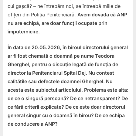
manda
cui gașcă? – ne întrebăm noi, se întreabă miile de
nou,
ofițeri din Poliția Penitenciară.
Avem dovada că ANP
o
nu are echipă, are doar funcții ocupate prin
întreb
veche
împuternicire.
cine
ajunge
În data de 20.05.2026, în biroul directorului general
directo
ar fi fost chemată o doamnă pe nume Teodora
cum
Gherghel, pentru o discuție legată de funcția de
și
de
director la Penitenciarul Spital Dej. Nu contest
ce?
calitățile sau defectele doamnei Gherghel. Nu
acesta este subiectul articolului. Problema este alta:
de ce o singură persoană? De ce netransparent? De
ce fără criterii explicate? De ce este doar directorul
general singur cu o doamnă în birou? De ce echipa
de conducere a ANP?