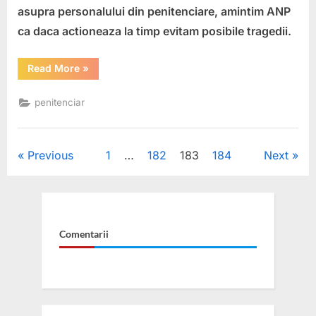
penitenc
asupra personalului din penitenciare, amintim ANP
ca daca actioneaza la timp evitam posibile tragedii.
“ANP
Read More
»
trebuie
sa
puna
penitenciar
in
aplicare
masuri
concrete
de
Posts
Previous
1
…
182
183
184
Next
prevenire
si
combatere
pagination
a
ultrajelor
din
penitenciare”
Comentarii