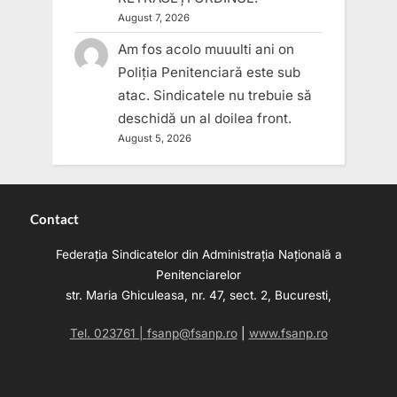
August 7, 2026
Am fos acolo muuulti ani
on
Poliția Penitenciară este sub
atac. Sindicatele nu trebuie să
deschidă un al doilea front.
August 5, 2026
Contact
Federația Sindicatelor din Administrația Națională a
Penitenciarelor
str. Maria Ghiculeasa, nr. 47, sect. 2, Bucuresti,
Tel. 023761 |
fsanp@fsanp.ro
|
www.fsanp.ro