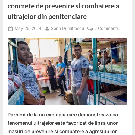
concrete de prevenire si combatere a
ultrajelor din penitenciare
Posted
By
on
May 26, 2019
Sorin Dumitrascu
2 Comments
on
ANP
trebuie
sa
puna
in
aplicare
masuri
concret
de
prevenir
si
combate
Pornind de la un exemplu care demonstreaza ca
a
fenomenul ultrajelor este favorizat de lipsa unor
ultrajelor
masuri de prevenire si combatere a agresiunilor
din