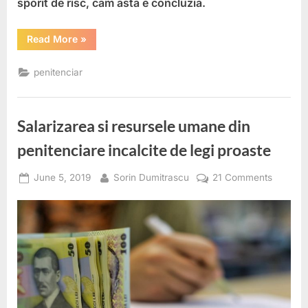
sporit de risc, cam asta e concluzia.
“Angajatul
Read More
»
anului
in
sistemul
penitenciar
penitenciar.
Injurat,
scuipat,
amenintat,
impins,
Salarizarea si resursele umane din
bruscat,
lovit
si
penitenciare incalcite de legi proaste
taiat”
Posted
By
on
June 5, 2019
Sorin Dumitrascu
21 Comments
on
Salariza
si
resursel
umane
din
penitenc
incalcite
de