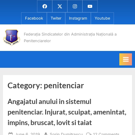
Skip
Facebook
Twiter
Instagram
Youtube
to
Facebook
Twiter
Instagram
Youtube
content
Federația Sindicatelor din Administrația Națională a
Penitenciarelor
Category:
penitenciar
Angajatul anului in sistemul
penitenciar. Injurat, scuipat, amenintat,
impins, bruscat, lovit si taiat
Posted
By
on
June 6, 2019
Sorin Dumitrascu
12 Comments