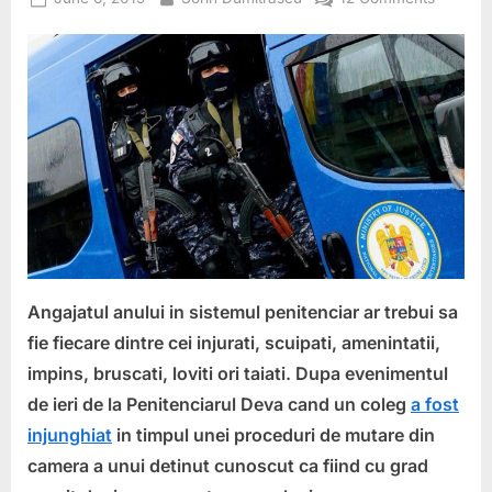
on
Angajatu
anului
in
sistemul
penitenc
Injurat,
scuipat,
amenint
impins,
bruscat,
lovit
si
Angajatul anului in sistemul penitenciar ar trebui sa
taiat
fie fiecare dintre cei injurati, scuipati, amenintatii,
impins, bruscati, loviti ori taiati. Dupa evenimentul
de ieri de la Penitenciarul Deva cand un coleg
a fost
injunghiat
in timpul unei proceduri de mutare din
camera a unui detinut cunoscut ca fiind cu grad