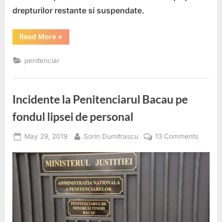
drepturilor restante si suspendate.
“Virari
Read More
»
de
credite
pentru
penitenciar
plata
drepturilor
suspendate
la
penitenciare”
Incidente la Penitenciarul Bacau pe
fondul lipsei de personal
Posted
By
on
May 29, 2019
Sorin Dumitrascu
13 Comments
on
Inciden
la
Peniten
Bacau
pe
fondul
lipsei