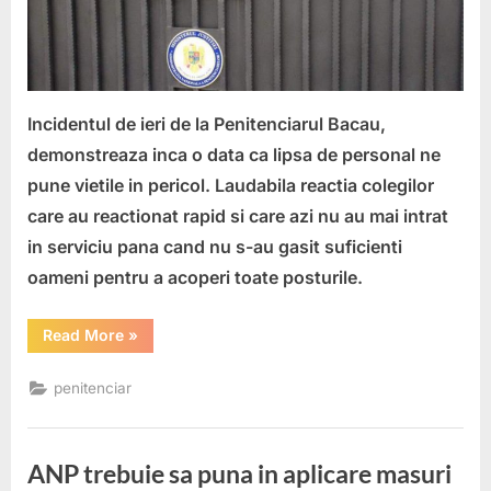
de
persona
Incidentul de ieri de la Penitenciarul Bacau,
demonstreaza inca o data ca lipsa de personal ne
pune vietile in pericol. Laudabila reactia colegilor
care au reactionat rapid si care azi nu au mai intrat
in serviciu pana cand nu s-au gasit suficienti
oameni pentru a acoperi toate posturile.
“Incidente
Read More
»
la
Penitenciarul
Bacau
penitenciar
pe
fondul
lipsei
de
personal”
ANP trebuie sa puna in aplicare masuri