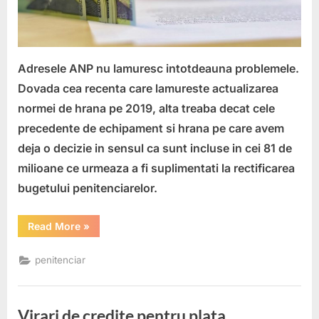
legi
proaste
Adresele ANP nu lamuresc intotdeauna problemele.
Dovada cea recenta care lamureste actualizarea
normei de hrana pe 2019, alta treaba decat cele
precedente de echipament si hrana pe care avem
deja o decizie in sensul ca sunt incluse in cei 81 de
milioane ce urmeaza a fi suplimentati la rectificarea
bugetului penitenciarelor.
“Salarizarea
Read More
»
si
resursele
umane
penitenciar
din
penitenciare
incalcite
de
legi
Virari de credite pentru plata
proaste”