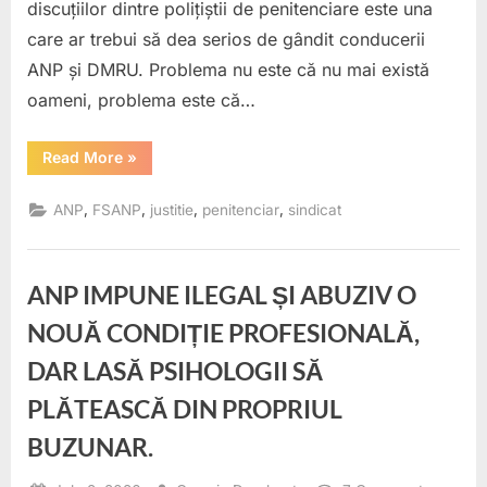
discuțiilor dintre polițiștii de penitenciare este una
DIRECT
care ar trebui să dea serios de gândit conducerii
GENERA
ANP și DMRU. Problema nu este că nu mai există
BOGDA
BURCU.
oameni, problema este că…
“MITUL
Read More
»
CĂ
NU
MAI
,
,
,
,
ANP
FSANP
justitie
penitenciar
sindicat
EXISTĂ
OAMENI
PENTRU
FUNCȚIILE
DE
ANP IMPUNE ILEGAL ȘI ABUZIV O
CONDUCERE
ESTE
FALS.
NOUĂ CONDIȚIE PROFESIONALĂ,
MOTIVAȚIA
A
DAR LASĂ PSIHOLOGII SĂ
DISPĂRUT.
CE
AR
PLĂTEASCĂ DIN PROPRIUL
TREBUI
SĂ
BUZUNAR.
FACĂ
DIRECTROUL
GENERAL