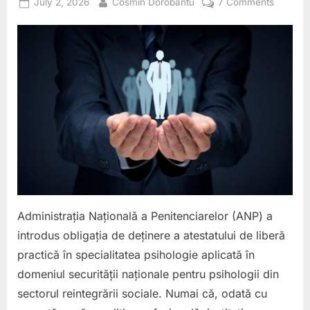
Posted
By
on
BOGDAN
July 2, 2026
Cosmin Dorobantu
7 Comments
BURCU.”
on
ANP
IMPUNE
ILEGAL
ȘI
ABUZIV
O
NOUĂ
CONDIȚ
PROFES
DAR
LASĂ
PSIHOL
SĂ
Administrația Națională a Penitenciarelor (ANP) a
PLĂTE
introdus obligația de deținere a atestatului de liberă
DIN
practică în specialitatea psihologie aplicată în
PROPRI
BUZUNA
domeniul securității naționale pentru psihologii din
sectorul reintegrării sociale. Numai că, odată cu