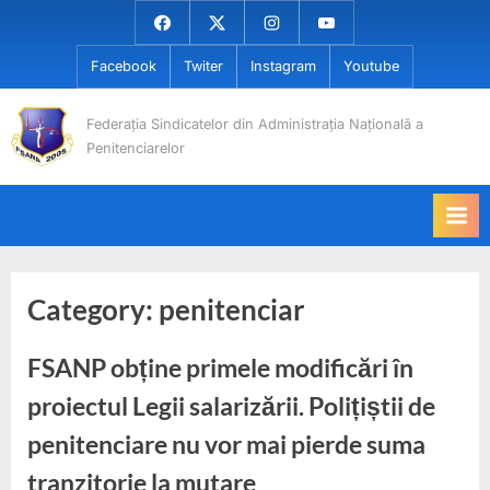
Skip
Facebook
Twiter
Instagram
Youtube
to
Facebook
Twiter
Instagram
Youtube
content
Federația Sindicatelor din Administrația Națională a
Penitenciarelor
Category:
penitenciar
FSANP obține primele modificări în
proiectul Legii salarizării. Polițiștii de
penitenciare nu vor mai pierde suma
tranzitorie la mutare