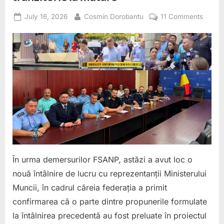
Posted
By
on
July 16, 2026
Cosmin Dorobantu
11 Comments
on
FSAN
obține
primel
modifi
în
proiect
Legii
salariz
Polițiști
de
penite
nu
În urma demersurilor FSANP, astăzi a avut loc o
vor
nouă întâlnire de lucru cu reprezentanții Ministerului
mai
Muncii, în cadrul căreia federația a primit
pierde
suma
confirmarea că o parte dintre propunerile formulate
tranzit
la întâlnirea precedentă au fost preluate în proiectul
la