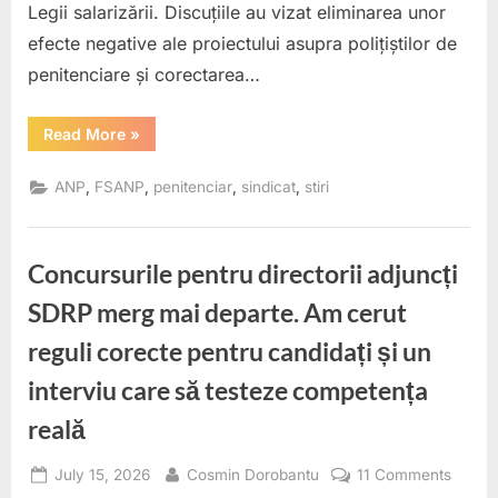
Legii salarizării. Discuțiile au vizat eliminarea unor
mutar
efecte negative ale proiectului asupra polițiștilor de
penitenciare și corectarea…
“FSANP
Read More
»
obține
primele
modificări
,
,
,
,
ANP
FSANP
penitenciar
sindicat
stiri
în
proiectul
Legii
salarizării.
Polițiștii
Concursurile pentru directorii adjuncți
de
penitenciare
nu
SDRP merg mai departe. Am cerut
vor
mai
reguli corecte pentru candidați și un
pierde
suma
tranzitorie
interviu care să testeze competența
la
mutare”
reală
Posted
By
on
July 15, 2026
Cosmin Dorobantu
11 Comments