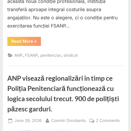
această nouă condiție profesională, instituția
transferă aproape integral costurile asupra
angajaților. Nu este o alegere, ci o condiție pentru
exercitarea funcției FSANP…
“ANP
Read More
»
IMPUNE
ILEGAL
ȘI
,
,
,
ANP
FSANP
penitenciar
sindicat
ABUZIV
O
NOUĂ
CONDIȚIE
PROFESIONALĂ,
ANP visează regionalizări în timp ce
DAR
LASĂ
PSIHOLOGII
Poliția Penitenciară funcționează cu
SĂ
PLĂTEASCĂ
logica secolului trecut. 900 de polițiști
DIN
PROPRIUL
BUZUNAR.”
păzesc garduri.
Posted
By
on
June 28, 2026
Cosmin Dorobantu
2 Comments
on
ANP