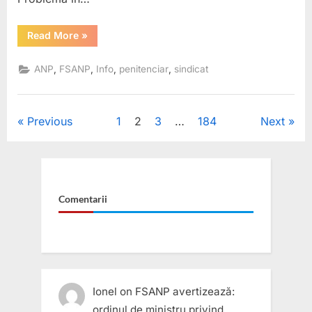
“ANP
Read More
»
visează
regionalizări
în
,
,
,
,
ANP
FSANP
Info
penitenciar
sindicat
timp
ce
Poliția
Penitenciară
funcționează
Posts
Previous
1
2
3
…
184
Next
cu
logica
secolului
pagination
trecut.
900
de
polițiști
păzesc
Comentarii
garduri.”
Ionel
on
FSANP avertizează:
ordinul de ministru privind