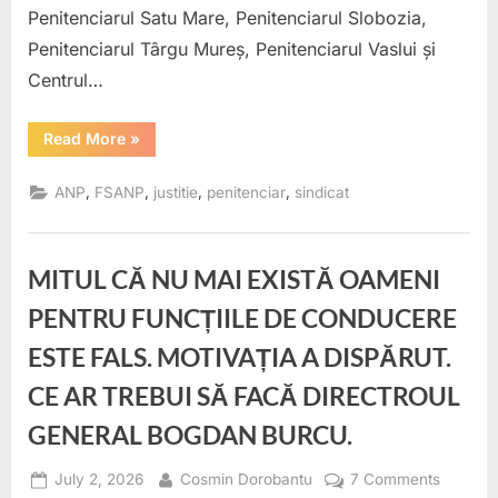
compe
Penitenciarul Satu Mare, Penitenciarul Slobozia,
reală
Penitenciarul Târgu Mureș, Penitenciarul Vaslui și
Centrul…
“Concursurile
Read More
»
pentru
directorii
adjuncți
,
,
,
,
ANP
FSANP
justitie
penitenciar
sindicat
SDRP
merg
mai
departe.
Am
MITUL CĂ NU MAI EXISTĂ OAMENI
cerut
reguli
corecte
PENTRU FUNCȚIILE DE CONDUCERE
pentru
candidați
ESTE FALS. MOTIVAȚIA A DISPĂRUT.
și
un
interviu
CE AR TREBUI SĂ FACĂ DIRECTROUL
care
să
GENERAL BOGDAN BURCU.
testeze
competența
reală”
Posted
By
on
July 2, 2026
Cosmin Dorobantu
7 Comments