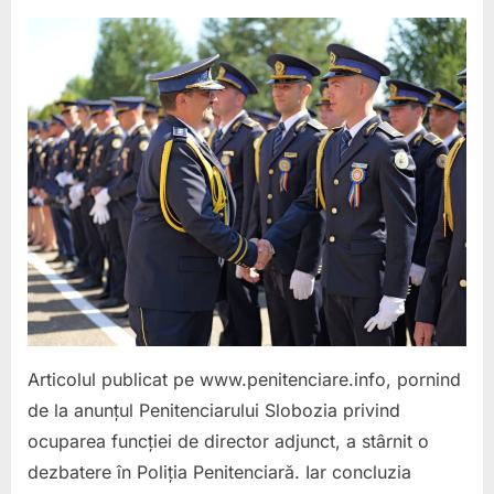
on
MITUL
CĂ
NU
MAI
EXISTĂ
OAMENI
PENTR
FUNCȚI
DE
CONDU
ESTE
FALS.
MOTIVA
A
DISPĂR
Articolul publicat pe www.penitenciare.info, pornind
CE
de la anunțul Penitenciarului Slobozia privind
AR
TREBUI
ocuparea funcției de director adjunct, a stârnit o
SĂ
dezbatere în Poliția Penitenciară. Iar concluzia
FACĂ