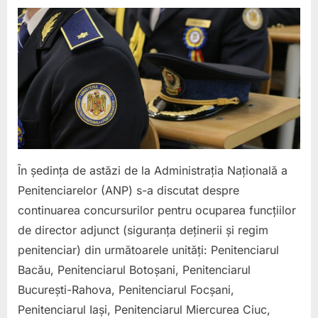
on
Concur
pentru
directo
adjunc
SDRP
merg
mai
depart
Am
cerut
reguli
În ședința de astăzi de la Administrația Națională a
corect
Penitenciarelor (ANP) s-a discutat despre
pentru
continuarea concursurilor pentru ocuparea funcțiilor
candid
de director adjunct (siguranța deținerii și regim
și
un
penitenciar) din următoarele unități: Penitenciarul
intervi
Bacău, Penitenciarul Botoșani, Penitenciarul
care
București-Rahova, Penitenciarul Focșani,
să
Penitenciarul Iași, Penitenciarul Miercurea Ciuc,
testez