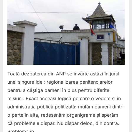
visea
region
în
timp
ce
Poliția
Penite
funcț
cu
logica
secolu
Toată dezbaterea din ANP se învârte astăzi în jurul
trecut
unei singure idei: regionalizarea penitenciarelor
900
pentru a câștiga oameni în plus pentru diferite
de
polițișt
misiuni. Exact aceeași logică pe care o vedem și în
păzes
administrația publică politizată: mutăm oameni dintr-
gardur
o parte în alta, redesenăm organigrame și sperăm
că problemele dispar. Nu dispar deloc, din contră.
Problema în…