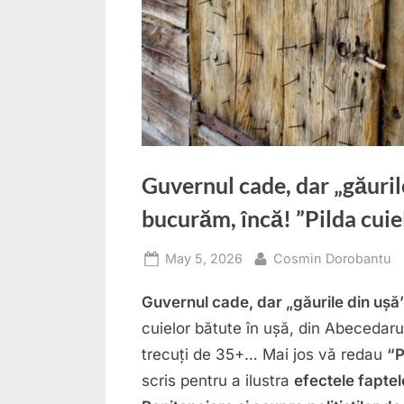
Guvernul cade, dar „găuril
bucurăm, încă! ”Pilda cuie
Posted
By
May 5, 2026
Cosmin Dorobantu
on
Guvernul cade, dar „găurile din ușă
cuielor bătute în ușă, din Abecedaru
trecuți de 35+… Mai jos vă redau
“P
scris pentru a ilustra
efectele faptelo