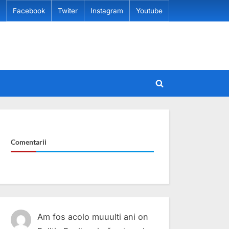
Facebook
Twiter
Instagram
Youtube
Toggle
search
form
Comentarii
Am fos acolo muuulti ani
on