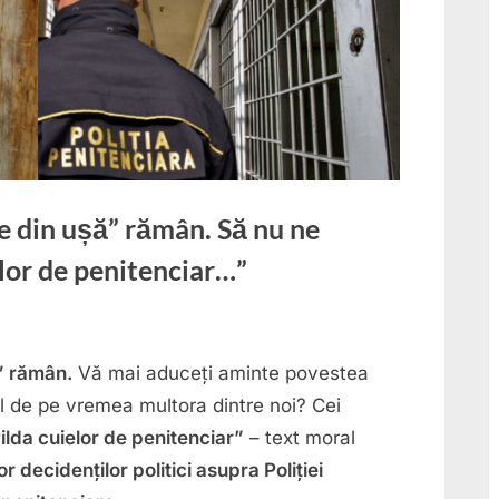
e din ușă” rămân. Să nu ne
lor de penitenciar…”
” rămân.
Vă mai aduceți aminte povestea
l de pe vremea multora dintre noi? Cei
ilda cuielor de penitenciar”
– text moral
r decidenților politici asupra Poliției