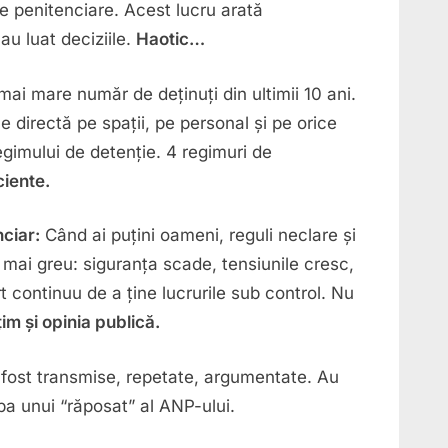
r de penitenciare. Acest lucru arată
au luat deciziile.
Haotic…
mai mare număr de deținuți din ultimii 10 ani.
 directă pe spații, pe personal și pe orice
gimului de detenție. 4 regimuri de
ciente.
ciar:
Când ai puțini oameni, reguli neclare și
 mai greu: siguranța scade, tensiunile cresc,
t continuu de a ține lucrurile sub control. Nu
im și opinia publică.
 fost transmise, repetate, argumentate. Au
a unui “răposat” al ANP-ului.