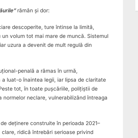
ăurile”
rămân și dor:
iare descoperite, ture întinse la limită,
tru un volum tot mai mare de muncă. Sistemul
iar uzura a devenit de mult regulă din
uțional-penală a rămas în urmă,
a luat-o înaintea legii, iar lipsa de claritate
ste tot, în toate pușcăriile, polițiștii de
a normelor neclare, vulnerabilizând întreaga
 de deținere construite în perioada 2021–
clare, ridică întrebări serioase privind