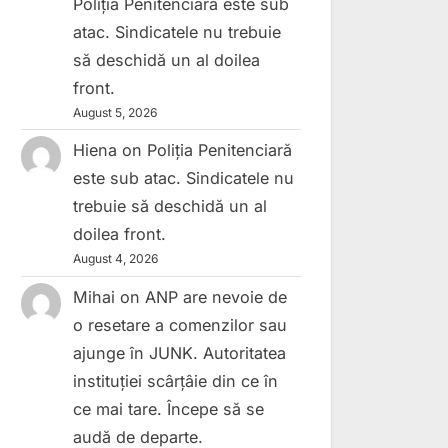
Poliția Penitenciară este sub
atac. Sindicatele nu trebuie
să deschidă un al doilea
front.
August 5, 2026
Hiena
on
Poliția Penitenciară
este sub atac. Sindicatele nu
trebuie să deschidă un al
doilea front.
August 4, 2026
Mihai
on
ANP are nevoie de
o resetare a comenzilor sau
ajunge în JUNK. Autoritatea
instituției scârțâie din ce în
ce mai tare. Începe să se
audă de departe.