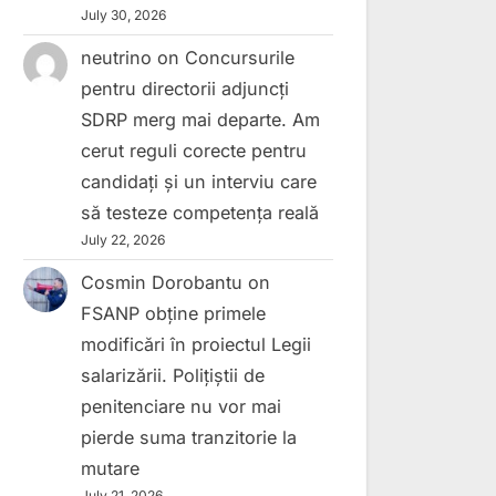
July 30, 2026
neutrino
on
Concursurile
pentru directorii adjuncți
SDRP merg mai departe. Am
cerut reguli corecte pentru
candidați și un interviu care
să testeze competența reală
July 22, 2026
Cosmin Dorobantu
on
FSANP obține primele
modificări în proiectul Legii
salarizării. Polițiștii de
penitenciare nu vor mai
pierde suma tranzitorie la
mutare
July 21, 2026