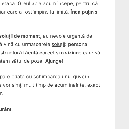
 etapă. Greul abia acum începe, pentru că
r care a fost împins la limită.
Încă puțin și
soluții de moment,
au nevoie urgentă de
ă vină cu următoarele
soluții
:
personal
rastructură făcută corect și o viziune
care să
untem sătui de poze.
Ajunge!
 dispare odată cu schimbarea unui guvern.
vor simți mult timp de acum înainte, exact
r.
curăm!