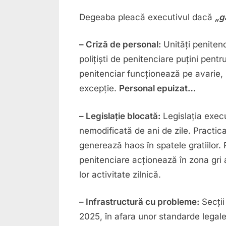
Degeaba pleacă executivul dacă
„g
– Criză de personal:
Unități penitenc
polițiști de penitenciare puțini pen
penitenciar funcționează pe avarie, 
excepție.
Personal epuizat…
– Legislație blocată:
Legislația exec
nemodificată de ani de zile. Practica 
generează haos în spatele gratiilor. Pe
penitenciare acționează în zona gri 
lor activitate zilnică.
– Infrastructură cu probleme:
Secții
2025, în afara unor standarde legale 