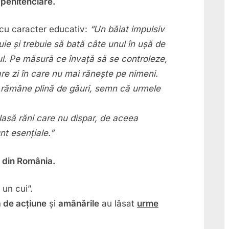
e penitenciare.
 cu caracter educativ:
“Un băiat impulsiv
uie și trebuie să bată câte unul în ușă de
ul. Pe măsură ce învață să se controleze,
re zi în care nu mai rănește pe nimeni.
șa rămâne plină de găuri, semn că urmele
 lasă răni care nu dispar, de aceea
nt esențiale.”
e din România.
un cui”.
a de acțiune
și
amânările
au lăsat
urme