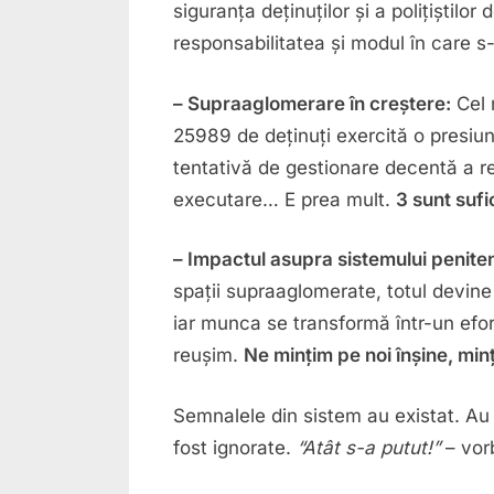
siguranța deținuților și a polițiștilo
responsabilitatea și modul în care s-
– Supraaglomerare în creștere:
Cel 
25989 de deținuți exercită o presiune
tentativă de gestionare decentă a re
executare… E prea mult.
3 sunt sufi
– Impactul asupra sistemului peniten
spații supraaglomerate, totul devine
iar munca se transformă într-un efor
reușim.
Ne mințim pe noi înșine, minț
Semnalele din sistem au existat. Au
fost ignorate.
“Atât s-a putut!”
– vorb