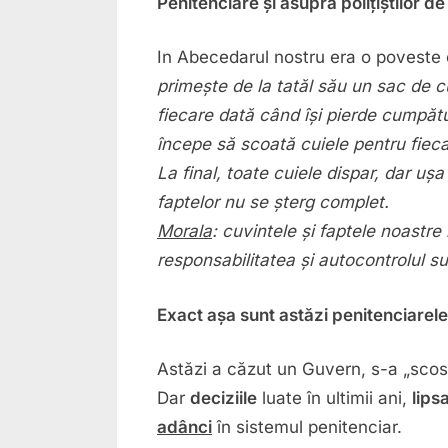
Penitenciare și asupra polițiștilor d
In Abecedarul nostru era o poveste
primește de la tatăl său un sac de c
fiecare dată când își pierde cumpăt
începe să scoată cuiele pentru fieca
La final, toate cuiele dispar, dar u
faptelor nu se șterg complet.
Morala
: cuvintele și faptele noastre
responsabilitatea și autocontrolul su
Exact așa sunt astăzi penitenciarel
Astăzi a căzut un Guvern, s-a „scos 
Dar
deciziile
luate în ultimii ani,
lips
adânci
în sistemul penitenciar.