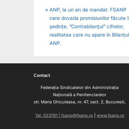
Post
P
ANP, la un an de mandat: FSANP
r
cere dovada promisiunilor făcute î
navigation
e
ședințe. ”Contrabilanțul” cifrelor,
v
realitatea care nu apare în Bilanțu
i
ANP.
o
u
s
Contact
P
o
Federația Sindicatelor din Administrația
s
Națională a Penitenciarelor
t
str. Maria Ghiculeasa, nr. 47, sect. 2, Bucuresti,
:
Tel. 023761 |
fsanp@fsanp.ro
|
www.fsanp.ro