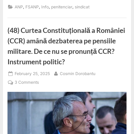
scoici
și
,
,
,
,
ANP
FSANP
Info
penitenciar
sindicat
sfetnici.
Moluștele
se
închid
în
(48) Curtea Constituțională a României
cochiliile
netransparente,
devin
(CCR) amână dezbaterea pe pensiile
abuzive
și
militare. De ce nu se pronunță CCR?
corupte.
Colacul
de
Instrument politic?
salvare.
Cartonas
ROȘU
Posted
By
February 25, 2025
Cosmin Dorobantu
pentru
Românu,
on
on
3 Comments
Morar,
Luncașu.”
(48)
Curtea
Constituțională
a
României
(CCR)
amână