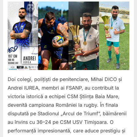
de
penitenciare,
campioni
ai
României
la
rugby.
Mihai
DICO
și
Andrei
Doi colegi, polițiști de penitenciare, Mihai DICO și
IUREA
Andrei IUREA, membri ai FSANP, au contribuit la
în
victoria istorică a echipei CSM Știința Baia Mare,
echipa
CSM
devenită campioana României la rugby. În finala
Știința
disputată pe Stadionul „Arcul de Triumf”, băimărenii
Baia
au învins cu 36–24 pe CSM USV Timișoara. O
Mare.
performanță impresionantă, care aduce prestigiu și