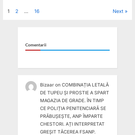
dezbaterea
pe
Posts
1
2
…
16
Next
pensiile
militare.
De
pagination
ce
nu
se
pronunță
CCR?
Comentarii
Instrument
politic?”
Bizaar
on
COMBINAȚIA LETALĂ
DE TUPEU ȘI PROSTIE A SPART
MAGAZIA DE GRADE. ÎN TIMP
CE POLIȚIA PENITENCIARĂ SE
PRĂBUȘEȘTE, ANP ÎMPARTE
CHESTORI. AȚI INTERPRETAT
GREȘIT TĂCEREA FSANP.