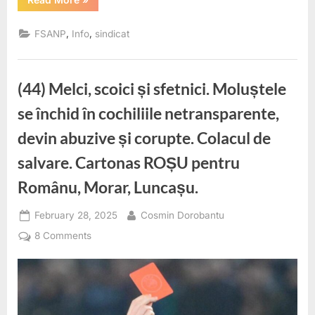
Național
de
Fotbal
,
,
FSANP
Info
sindicat
al
Penitenciarelor
–
FSANP
2025.
(44) Melci, scoici și sfetnici. Moluștele
Un
weekend
al
se închid în cochiliile netransparente,
bucuriei,
al
devin abuzive și corupte. Colacul de
unității
și
al
salvare. Cartonas ROȘU pentru
spiritului
de
Românu, Morar, Luncașu.
echipă.”
Posted
By
February 28, 2025
Cosmin Dorobantu
on
on
8 Comments
(44)
Melci,
scoici
și