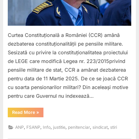
dezbaterea
pe
pensiile
militare.
De
Curtea Constituțională a României (CCR) amână
ce
dezbaterea constituționalității pe pensiile militare.
nu
Sesizată cu privire la constituționalitatea proiectului
se
pronunță
de LEGE care modifică Legea nr. 223/2015privind
CCR?
pensiile militare de stat, CCR a amânat dezbaterea
Instrument
pentru data de 11 Martie 2025. De ce se joacă CCR
politic?
cu soarta pensionarilor militari? Din aceleași motive
pentru care Guvernul nu indexează…
“(48)
Read More
»
Curtea
Constituțională
a
,
,
,
,
,
,
ANP
FSANP
Info
justitie
penitenciar
sindicat
stiri
României
(CCR)
amână