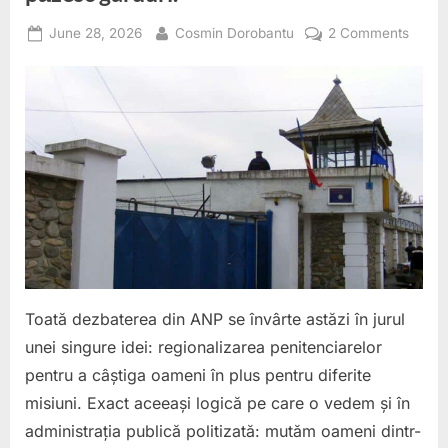
Posted
By
on
June 28, 2026
Cosmin Dorobantu
2 Comments
on
ANP
visea
region
în
timp
ce
Poliția
Penite
funcț
cu
logica
secolu
Toată dezbaterea din ANP se învârte astăzi în jurul
trecut
unei singure idei: regionalizarea penitenciarelor
900
pentru a câștiga oameni în plus pentru diferite
de
polițișt
misiuni. Exact aceeași logică pe care o vedem și în
păzes
administrația publică politizată: mutăm oameni dintr-
gardur