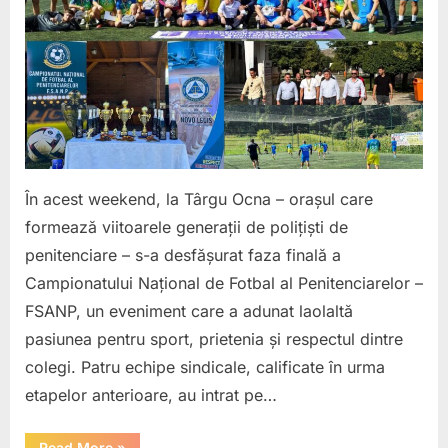
Fotbal
al
Penitenciarelor
–
FSANP
2025.
Un
weekend
al
În acest weekend, la Târgu Ocna – orașul care
bucuriei,
formează viitoarele generații de polițiști de
al
penitenciare – s-a desfășurat faza finală a
unității
și
Campionatului Național de Fotbal al Penitenciarelor –
al
FSANP, un eveniment care a adunat laolaltă
spiritului
pasiunea pentru sport, prietenia și respectul dintre
de
colegi. Patru echipe sindicale, calificate în urma
echipă.
etapelor anterioare, au intrat pe…
“Campionatul
Read More
»