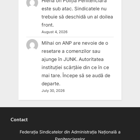
Hiena
on
Poliția Penitenciară
este sub atac. Sindicatele nu
trebuie să deschidă un al doilea
front.
August 4, 2026
Mihai
on
ANP are nevoie de o
resetare a comenzilor sau
ajunge în JUNK. Autoritatea
instituției scârțâie din ce în ce
mai tare. Începe să se audă de
departe.
July 30, 2026
Contact
Federația Sindicatelor din Administrația Națională a
Penitenciarelor