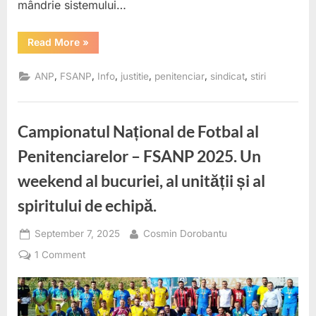
mândrie sistemului…
“Polițiștii
Read More
»
de
penitenciare,
campioni
,
,
,
,
,
,
ANP
FSANP
Info
justitie
penitenciar
sindicat
stiri
ai
României
la
rugby.
Mihai
Campionatul Național de Fotbal al
DICO
și
Andrei
Penitenciarelor – FSANP 2025. Un
IUREA
în
weekend al bucuriei, al unității și al
echipa
CSM
Știința
spiritului de echipă.
Baia
Mare.”
Posted
By
September 7, 2025
Cosmin Dorobantu
on
on
1 Comment
Campionatul
Național
de