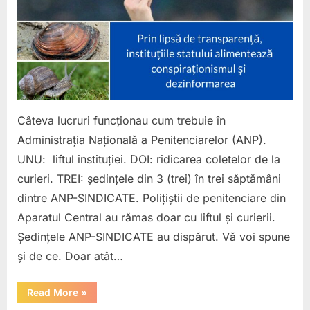
sfetnici.
Moluștele
se
închid
în
cochiliile
netransparente,
devin
Câteva lucruri funcționau cum trebuie în
abuzive
Administrația Națională a Penitenciarelor (ANP).
și
UNU: liftul instituției. DOI: ridicarea coletelor de la
corupte.
Colacul
curieri. TREI: ședințele din 3 (trei) în trei săptămâni
de
dintre ANP-SINDICATE. Polițiștii de penitenciare din
salvare.
Aparatul Central au rămas doar cu liftul și curierii.
Cartonas
Ședințele ANP-SINDICATE au dispărut. Vă voi spune
ROȘU
și de ce. Doar atât…
pentru
Românu,
Morar,
“(44)
Read More
»
Melci,
Luncașu.