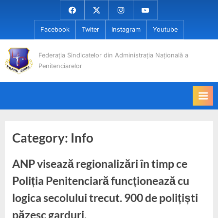
Skip
Facebook
Twiter
Instagram
Youtube
to
Facebook
Twiter
Instagram
Youtube
content
Federația Sindicatelor din Administrația Națională a
Penitenciarelor
Category:
Info
ANP visează regionalizări în timp ce
Poliția Penitenciară funcționează cu
logica secolului trecut. 900 de polițiști
păzesc garduri.