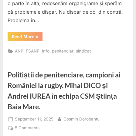
o parte în alta, redesenăm organigrame și sperăm
că problemele dispar. Nu dispar deloc, din contră.
Problema în…
“ANP
Read More
»
visează
regionalizări
în
,
,
,
,
ANP
FSANP
Info
penitenciar
sindicat
timp
ce
Poliția
Penitenciară
funcționează
Polițiștii de penitenciare, campioni ai
cu
logica
secolului
României la rugby. Mihai DICO și
trecut.
900
Andrei IUREA în echipa CSM Știința
de
polițiști
păzesc
Baia Mare.
garduri.”
Posted
By
September 11, 2025
Cosmin Dorobantu
on
on
5 Comments
Polițiștii