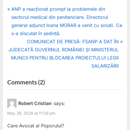
Post
P
ANP a reacționat prompt la problemele din
r
sectorul medical din penitenciare. Directorul
navigation
e
general adjunct Ioana MORAR a venit cu soluții. Ce
v
s-a discutat în ședință.
i
N
COMUNICAT DE PRESĂ: FSANP A DAT ÎN
o
e
JUDECATĂ GUVERNUL ROMÂNIEI ȘI MINISTERUL
u
x
MUNCII PENTRU BLOCAREA PROIECTULUI LEGII
s
t
SALARIZĂRII
P
P
on
Comments
(2)
o
o
“COMUNICAT
s
s
t
t
DE
Robert Cristian
says:
:
:
PRESĂ:
May 28, 2026 at 11:09 pm
FSANP
Care Avocat al Poporului?
a