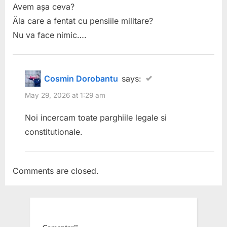
Avem așa ceva?
sesizat
Ăla care a fentat cu pensiile militare?
Avocatul
Nu va face nimic….
Poporului:
un
Guvern
Cosmin Dorobantu
says:
demis
May 29, 2026 at 1:29 am
nu
Noi incercam toate parghiile legale si
poate
constitutionale.
rescrie
salarizarea
bugetarilor.
Comments are closed.
Cerem
intervenția
Curții