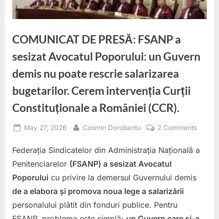
COMUNICAT DE PRESĂ: FSANP a
sesizat Avocatul Poporului: un Guvern
demis nu poate rescrie salarizarea
bugetarilor. Cerem intervenția Curții
Constituționale a României (CCR).
Posted
By
on
May 27, 2026
Cosmin Dorobantu
2 Comments
on
COMUN
Federația Sindicatelor din Administrația Națională a
DE
PRESĂ
Penitenciarelor
(FSANP) a sesizat Avocatul
FSANP
Poporului
cu privire la demersul Guvernului demis
a
de a elabora și promova noua lege a salarizării
sesizat
personalului plătit din fonduri publice. Pentru
Avocat
Poporul
FSANP, problema este simplă:
un Guvern care și-a