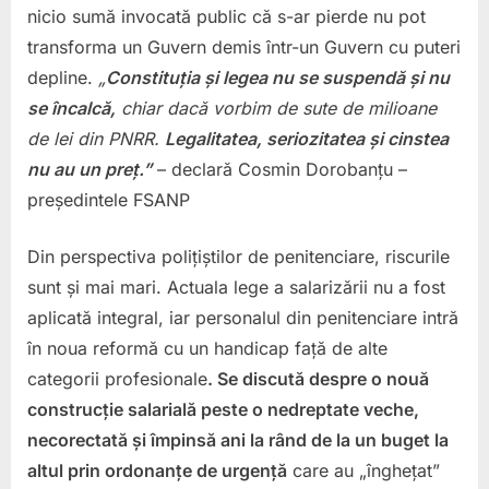
nicio sumă invocată public că s-ar pierde nu pot
transforma un Guvern demis într-un Guvern cu puteri
depline.
„
Constituția și legea nu se suspendă și nu
se încalcă,
chiar dacă vorbim de sute de milioane
de lei din PNRR.
Legalitatea, seriozitatea și cinstea
nu au un preț.
”
– declară Cosmin Dorobanțu –
președintele FSANP
Din perspectiva polițiștilor de penitenciare, riscurile
sunt și mai mari. Actuala lege a salarizării nu a fost
aplicată integral, iar personalul din penitenciare intră
în noua reformă cu un handicap față de alte
categorii profesionale
. Se discută despre o nouă
construcție salarială peste o nedreptate veche,
necorectată și împinsă ani la rând de la un buget la
altul prin ordonanțe de urgență
care au „înghețat”