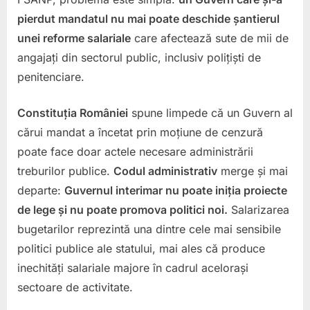
un
pierdut mandatul nu mai poate deschide șantierul
Guver
unei reforme salariale
care afectează sute de mii de
demis
angajați din sectorul public, inclusiv polițiști de
nu
penitenciare.
poate
rescrie
salariz
Constituția României
spune limpede că un Guvern al
bugetar
cărui mandat a încetat prin moțiune de cenzură
Cerem
poate face doar actele necesare administrării
interve
treburilor publice.
Codul administrativ
merge și mai
Curții
Constit
departe:
Guvernul interimar nu poate iniția proiecte
a
de lege și nu poate promova politici noi.
Salarizarea
Români
bugetarilor reprezintă una dintre cele mai sensibile
(CCR).
politici publice ale statului, mai ales că produce
inechități salariale majore în cadrul acelorași
sectoare de activitate.